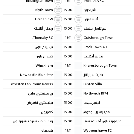
شيلدون
15:00
Blyth Town
أشينغتون
15:00
Horden CW
نيوكاسل بنفيلد
15:00
ريدكار أثلتيك
Thornaby F.C.
13:11
Guisborough Town
Crook Town AFC
15:00
بيكرينج تاون
نيوتن أيكليف
15:00
كيندال تاون
Whickham
13:11
Knaresborough Town
بلايث سبارتانز
15:00
Newcastle Blue Star
Atherton Laburnum Rovers
15:00
Euxton Villa
1874 Northwich
15:00
روسينغتون ماين
ليفيرسيدج
15:00
بينيستون تشيرش
في إف إل بوخوم
15:00
كامبيون
غارفورث تاون أي إف سي
15:00
ويست ديدسبري تشورلتون
Wythenshawe FC
13:11
باديهام