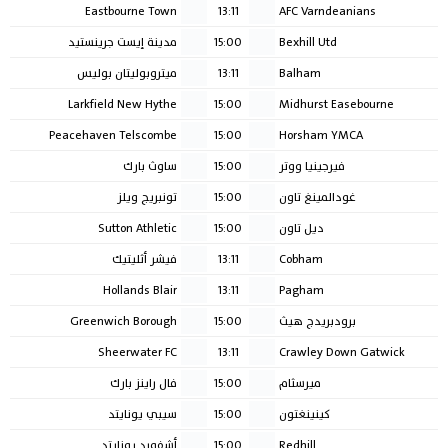
Eastbourne Town
13:11
AFC Varndeanians
Bexhill Utd
15:00
مدينة إيست جرينستيد
Balham
13:11
ميتروبوليتان بوليس
Larkfield New Hythe
15:00
Midhurst Easebourne
Peacehaven Telscombe
15:00
Horsham YMCA
فيرجينيا ووتر
15:00
ساوث بارك
غودالمينغ تاون
15:00
تونبريج ويلز
ديل تاون
15:00
Sutton Athletic
Cobham
13:11
فيشر أثليتيك
Hollands Blair
13:11
Pagham
برودبريدج هيث
15:00
Greenwich Borough
Sheerwater FC
13:11
Crawley Down Gatwick
ميرسثام
15:00
فال راينز بارك
كينينغتون
15:00
سيبي يونايتد
Redhill
15:00
أشفورد يونايتد