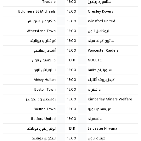
ستافورد رينجرز
15:00
Tividale
Boldmere St Michaels
15:00
Gresley Rovers
Winsford United
15:00
ميكلوفير سبورتس
نيوكاسل تاون
15:00
Atherstone Town
ساتون كولد فيلد
15:00
كوفنتري يونايتد
Worcester Raiders
15:00
أشبي إيفانهو
NUOL FC
13:11
دارلاستون تاون
سبورتينج خالسا
15:00
نانتويتش تاون
كيدزجروف أثلتيك
15:00
Abbey Hulton
دافنتري
15:00
Boston Town
Kimberley Miners Welfare
15:00
روشدين ودايموندز
غريمسبي بورو
15:00
Bourne Town
مانسفيلد
15:00
Retford United
Leicester Nirvana
13:11
لونج إيتون يونايتد
جرنثام تاون
15:00
لينكولن يونايتد