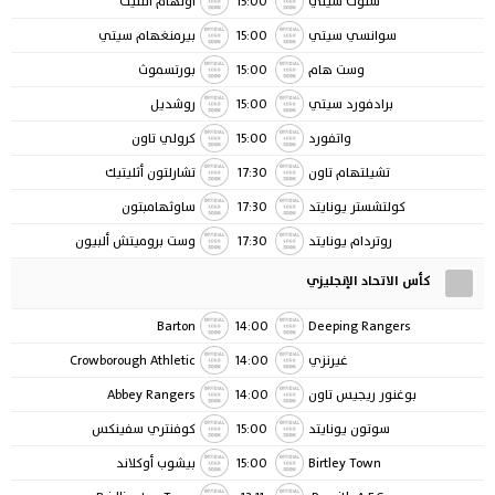
ستوك سيتي
15:00
أولهام أثلتيك
سوانسي سيتي
15:00
بيرمنغهام سيتي
وست هام
15:00
بورتسموث
برادفورد سيتي
15:00
روشديل
واتفورد
15:00
كرولي تاون
تشيلتهام تاون
17:30
تشارلتون أثليتيك
كولتشستر يونايتد
17:30
ساوثهامبتون
روتردام يونايتد
17:30
وست بروميتش ألبيون
كأس الاتحاد الإنجليزي
Barton
14:00
Deeping Rangers
غيرنزي
14:00
Crowborough Athletic
بوغنور ريجيس تاون
14:00
Abbey Rangers
سوتون يونايتد
15:00
كوفنتري سفينكس
Birtley Town
15:00
بيشوب أوكلاند
Bridlington Town
13:11
Penrith A.F.C.