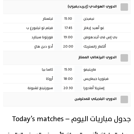
الدوري الهولندي (إيريديفيزي)
نيميجن
15:30
تيلستار
غو أهيد إيغلز
17:45
فيلم تو تيلبورغ ب
بي إس في آيندهوفن
19:00
فورتونا سيتارد
ألكمار زانستريك
20:00
أدو دين هاغ
الدوري البرتغالي الممتاز
ماريتيمو
15:30
كاسا بيا
فيتوريا جيماريس
18:00
أروكا
إستريلا أمادورا
20:30
سبورتينغ لشبونة
الدوري البلجيكي للمحترفين
جدول مباريات اليوم
– Today’s matches
جدول المباريات لأقوى الدوريات الأوروبية والعربية والعالمية ،