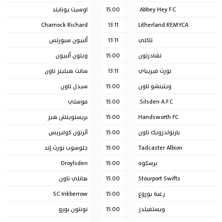
Abbey Hey F.C.
15:00
اوسيت يونايتد
Charnock Richard
13:11
Litherland REMYCA
ثاكلي
13:11
ألبيون سبورتس
تشادرتون
15:00
ويتون ألبيون
نورث فيريباي
13:11
سانت هيلينز تاون
ويثينشو تاون
15:00
سيدل تاون
Silsden A.F.C.
15:00
موسلي
Handsworth FC
15:00
بريستويتش هيز
بارنولدزويك تاون
15:00
آثرتون كوليريس
Tadcaster Albion
15:00
جلوسوب نورث إند
برسكوه
15:00
Droylsden
Stourport Swifts
15:00
هانلي تاون
رغبة بوروغ
15:00
SC Inkberrow
ويستفيلدز
15:00
نونتون بورو