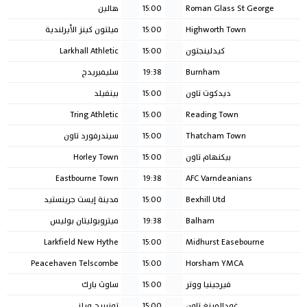
Roman Glass St George
15:00
هالين
Highworth Town
15:00
ميلتون كينز الأيرلندية
كيدلينجتون
15:00
Larkhall Athletic
Burnham
19:38
سليمبريدج
ديدكوت تاون
15:00
بينفيلد
Tring Athletic
15:00
Reading Town
Thatcham Town
15:00
سيندرفورد تاون
بيكنهام تاون
15:00
Horley Town
Eastbourne Town
19:38
AFC Varndeanians
Bexhill Utd
15:00
مدينة إيست جرينستيد
Balham
19:38
ميتروبوليتان بوليس
Larkfield New Hythe
15:00
Midhurst Easebourne
Peacehaven Telscombe
15:00
Horsham YMCA
فيرجينيا ووتر
15:00
ساوث بارك
غودالمينغ تاون
15:00
تونبريج ويلز