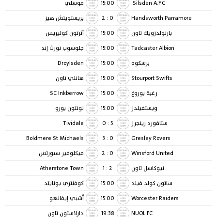
Silsden A.F.C.
15:00
موسلي
Handsworth Parramore
0
:
2
بريستويتش هيز
بارنولدزويك تاون
15:00
آثرتون كوليريس
Tadcaster Albion
15:00
جلوسوب نورث إند
برسكوه
15:00
Droylsden
Stourport Swifts
15:00
هانلي تاون
رغبة بوروغ
15:00
SC Inkberrow
ويستفيلدز
15:00
نونتون بورو
ستافورد رينجرز
5
:
0
Tividale
Boldmere St Michaels
3
:
0
Gresley Rovers
Winsford United
0
:
2
ميكلوفير سبورتس
نيوكاسل تاون
2
:
1
Atherstone Town
ساتون كولد فيلد
15:00
كوفنتري يونايتد
Worcester Raiders
15:00
أشبي إيفانهو
NUOL FC
19:38
دارلاستون تاون