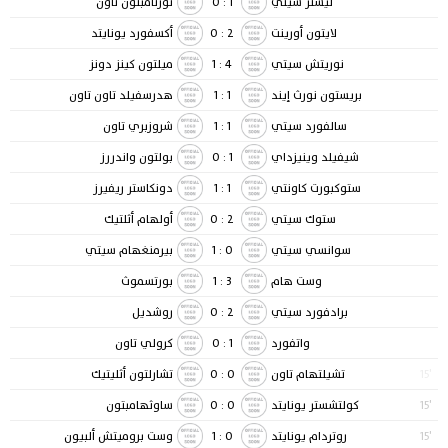
ليستر سيتي
1
:
0
نورثامبتون تاون
لايتون أورينت
2
:
0
أكسفورد يونايتد
نوريتش سيتي
4
:
1
ميلتون كينز دونز
بريستون نورث إيند
1
:
1
هدرسفيلد تاون تاون
سالفورد سيتي
1
:
1
شروزبري تاون
شيفيلد وينيزداي
1
:
0
بولتون واندررز
ستوكبورت كاونتي
1
:
1
دونكاستر ريفيرز
ستوك سيتي
2
:
0
أولهام أثلتيك
سوانسي سيتي
0
:
1
بيرمنغهام سيتي
وست هام
3
:
1
بورتسموث
برادفورد سيتي
2
:
0
روشديل
واتفورد
1
:
0
كرولي تاون
'15
تشيلتهام تاون
0
:
0
تشارلتون أثليتيك
'15
كولتشستر يونايتد
0
:
0
ساوثهامبتون
'15
روتردام يونايتد
0
:
1
وست بروميتش ألبيون