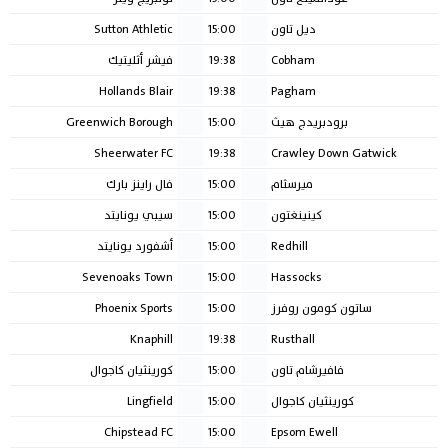
ديل تاون
15:00
Sutton Athletic
Cobham
19:38
فيشر أثليتيك
Hollands Blair
19:38
Pagham
برودبريدج هيث
15:00
Greenwich Borough
Sheerwater FC
19:38
Crawley Down Gatwick
ميرسثام
15:00
فال راينز بارك
كينينغتون
15:00
سيبي يونايتد
Redhill
15:00
أشفورد يونايتد
Sevenoaks Town
15:00
Hassocks
ساتون كومون روفرز
15:00
Phoenix Sports
Knaphill
19:38
Rusthall
فافيرشام تاون
15:00
كورينثيان كاجوال
كورينثيان كاجوال
15:00
Lingfield
Chipstead FC
15:00
Epsom Ewell