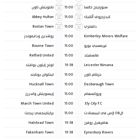
سبورتينج خالسا
15:00
نانتويتش تاون
كيدزجروف أثلتيك
15:00
Abbey Hulton
دافنتري
15:00
Boston Town
Kimberley Miners Welfare
15:00
روشدين ودايموندز
غريمسبي بورو
15:00
Bourne Town
مانسفيلد
15:00
Retford United
Leicester Nirvana
19:38
لونج إيتون يونايتد
جرنثام تاون
15:00
لينكولن يونايتد
Hucknall Town
15:00
Desborough Town
وروكسهام
15:00
إيبسويتش واندررز
March Town United
15:00
Ely City F.C.
ال٠٨ لإس في ليببستادت
15:00
برايتلينجسي ريجنت
هافرهيل روفرز
19:38
Halstead Town
Fakenham Town
19:38
Eynesbury Rovers