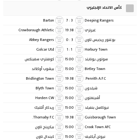
كأس الاتحاد الإنجليزي
Barton
7
:
3
Deeping Rangers
غيرنزي
19:38
Crowborough Athletic
بوغنور ريجيس تاون
3
:
0
Abbey Rangers
Golcar Utd
1
:
1
Horbury Town
سوتون يونايتد
15:00
كوفنتري سفينكس
Birtley Town
15:00
بيشوب أوكلاند
Bridlington Town
19:38
Penrith A.F.C.
شيلدون
15:00
Blyth Town
أشينغتون
15:00
Horden CW
نيوكاسل بنفيلد
15:00
ريدكار أثلتيك
Thornaby F.C.
19:38
Guisborough Town
Crook Town AFC
15:00
بيكرينج تاون
نيوتن أيكليف
15:00
كيندال تاون