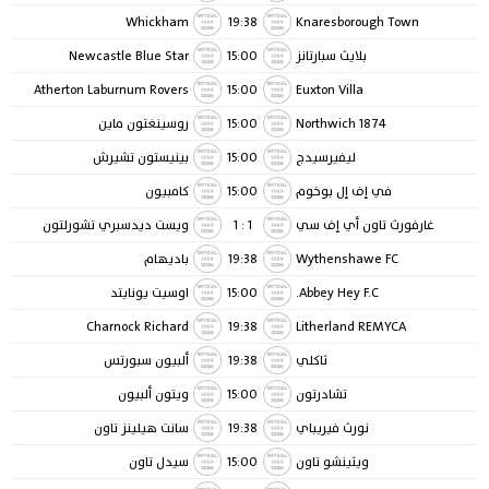
Whickham
19:38
Knaresborough Town
بلايث سبارتانز
15:00
Newcastle Blue Star
Atherton Laburnum Rovers
15:00
Euxton Villa
1874 Northwich
15:00
روسينغتون ماين
ليفيرسيدج
15:00
بينيستون تشيرش
في إف إل بوخوم
15:00
كامبيون
غارفورث تاون أي إف سي
1
:
1
ويست ديدسبري تشورلتون
Wythenshawe FC
19:38
باديهام
Abbey Hey F.C.
15:00
اوسيت يونايتد
Charnock Richard
19:38
Litherland REMYCA
ثاكلي
19:38
ألبيون سبورتس
تشادرتون
15:00
ويتون ألبيون
نورث فيريباي
19:38
سانت هيلينز تاون
ويثينشو تاون
15:00
سيدل تاون