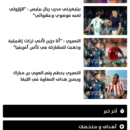
بيليغريني مدرب ريال بيتيس : “الزلزولي
لعبه فوضوي وعشوائي”
النصيري : “أنا حزين لأنني تركت إشبيلية
وذهبت للمشاركة في كأس أفريقيا”
النصيري يحطم رقم العربي بن مبارك
ويصبح هداف المغاربة في الليغا
آخر خبر
أهـداف و مـلـخـصـات