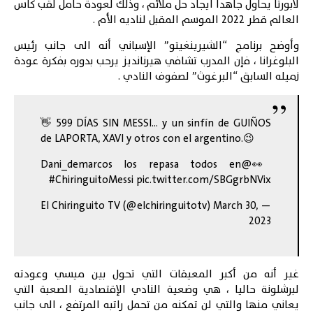
لابورتا يحاول جاهدا ايجاد حل ملائم ، وذلك لعودة حامل لقب كأس
العالم قطر 2022 الموسم المقبل لناديه الأم .
وأوضح برنامج “
الشيرينغيتو
” الإسباني أنه الى جانب رئيس
البلوغرانا ، فإن المدرب تشافي هيرنانديز يرحب بدوره بفكرة عودة
زميله السابق “البرغوث” لصفوف النادي .
👋 599 DÍAS SIN MESSI… y un sinfín de GUIÑOS
de LAPORTA, XAVI y otros con el argentino.😉
los repasa todos en
@Dani_demarcos
👀
#ChiringuitoMessi
pic.twitter.com/SBGgrbNVix
March 30,
— El Chiringuito TV (@elchiringuitotv)
2023
غير أنه من أكبر المعيقات التي تحول بين ميسي وعودته
لبرشلونة حاليا ، هي وضعية النادي الإقتصادية الصعبة التي
يعاني منها والتي لن تمكنه من تحمل راتبه المرتفع ، الى جانب