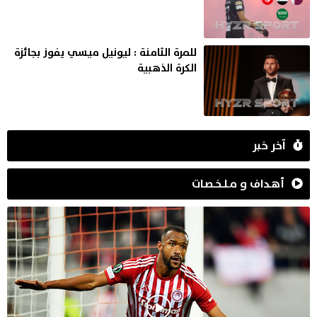
للمرة الثامنة : ليونيل ميسي يفوز بجائزة
الكرة الذهبية
آخر خبر
أهـداف و مـلـخـصـات