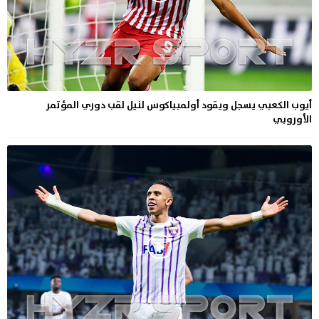
أيوب الكعبي يسجل ويقود أولمبياكوس لنيل لقب دوري المؤتمر
الأوروبي