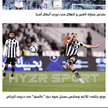
ملخص مباراة العين و الهلال في دوري أبطال آسيا
بونو يتلقى ثلاثية وسايس يسجل ضربة حرة “عالمية” في ديربي الرياض