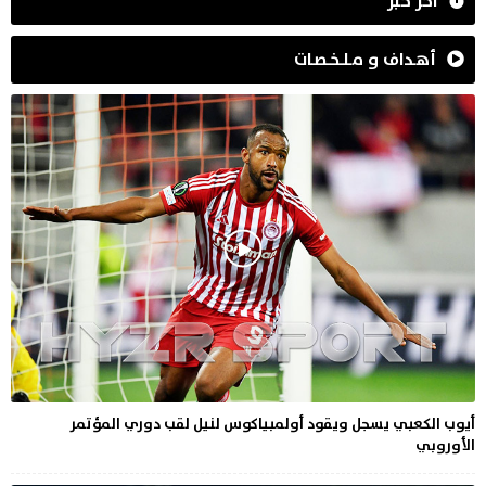
آخر خبر
أهـداف و مـلـخـصـات
أيوب الكعبي يسجل ويقود أولمبياكوس لنيل لقب دوري المؤتمر
الأوروبي