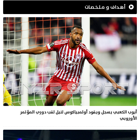
أهـداف و مـلـخـصـات
أيوب الكعبي يسجل ويقود أولمبياكوس لنيل لقب دوري المؤتمر
الأوروبي