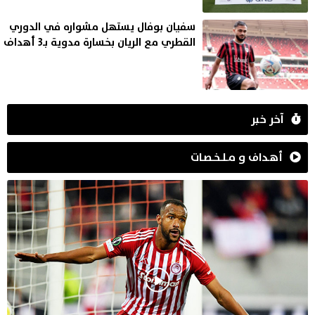
سفيان بوفال يستهل مشواره في الدوري
القطري مع الريان بخسارة مدوية بـ3 أهداف
آخر خبر
أهـداف و مـلـخـصـات