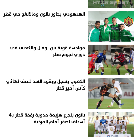
الهدهودي يجاور بانون ومالانغو في قطر
مواجهة قوية بين بوفال والكعبي في
دوري نجوم قطر
الكعبي يسجل ويقود السد لنصف نهائي
كأس أمير قطر
بانون يتجرع هزيمة مدوية رفقة قطر بـ4
أهداف لصفر أمام المرخية