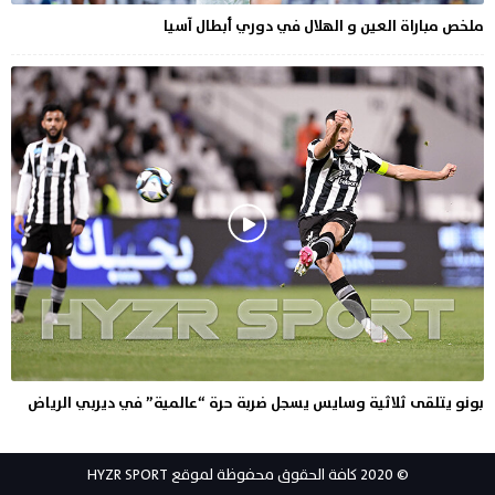
ملخص مباراة العين و الهلال في دوري أبطال آسيا
بونو يتلقى ثلاثية وسايس يسجل ضربة حرة “عالمية” في ديربي الرياض
© 2020 كافة الحقوق محفوظة لموقع HYZR SPORT