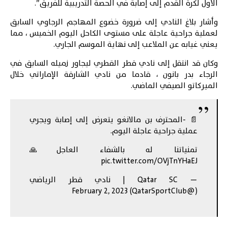
الأول لكرة القدم إلى إصابة في الحصة التدريبية للفريق”.
وأشار
بلاغ
النادي إلى ضرورة خضوع المهاجم الرجاوي السابق
لعملية جراحية عاجلة على مستوى الكاحل اليوم الخميس ، مما
يعني غيابه عن الملاعب إلى نهاية الموسم الجاري.
وكان قد انتقل إلى نادي قطر القطري ليجاور زميله السابق في
الرجاء
بدر بانون ، قادما من نادي الشارقة الإماراتي خلال
الميركاتو الصيفي الماضي.
📄 -المحترف بن مالانغو يتعرض إلى إصابة ويجري
عملية جراحية عاجلة اليوم.
تمنياتنا له بالشفاء العاجل🙏
pic.twitter.com/OVjTnYHaEJ
— Qatar SC | نادي قطر الرياضي
February 2, 2023
(@QatarSportClub)