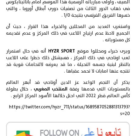
الصيف ، واولى مبارياته الرسمية هذا الموسم امام باناثينايكوس
في ذهاب الدور الثالث من تصفيات دوري أبطال أوروبا ، والتي
خسرها الفريق الفرنسي بنتيجة 1/0 .
واستغرب العديد من المحللين والخبراء هذا القرار ، حيث أن
الجميع لاحظ عدم ارتياح اللاعب في ذلك المركز و عدم تقديمه
كل مستوياته .
ويرى
خبراء
ومحللوا موقع
HYZR SPORT
أنه في حال استمرار
لعب اوناحي في ذلك المركز ، فسيشكل ذلك خطرا على اللاعب
بالنظر لبنية جسمه النحيلة ، ما قد يعرضه لالتحامات قوية قد
تنتجه عنها اصابات لا تحمد عقباها .
يذكر أن النجم الواعد عز الدين أوناحي قد أبهر العالم
بالمستويات التي قدمها رفقة
المنتخب المغربي
، خلال بطولة
كأس العالم قطر 2022 التي احتل خلالها الأسود المركز الرابع .
https://twitter.com/hyzr_711/status/1689587052881313793?
s=20