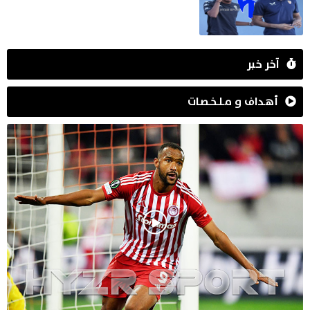
آخر خبر
أهـداف و مـلـخـصـات