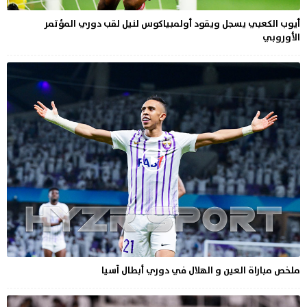
أيوب الكعبي يسجل ويقود أولمبياكوس لنيل لقب دوري المؤتمر
الأوروبي
ملخص مباراة العين و الهلال في دوري أبطال آسيا