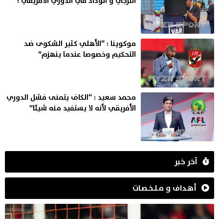
الترجي و الوداد في الدوري الأفريقي !
موكوينا : “الأهلي كثير الشكوى ضد
التحكيم وخصوصا عندما ينهزم”
محمد سعيد : “الكاف يتمنى فشل الدوري
الأفريقي لأنه لا يستفيد منه شيئا”
آخر خبر
أهـداف و مـلـخـصـات