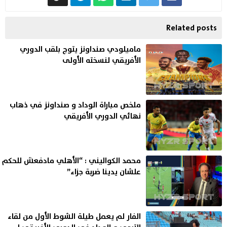
Related posts
ماميلودي صنداونز يتوج بلقب الدوري
الأفريقي لنسخته الأولى
ملخص مباراة الوداد و صنداونز في ذهاب
نهائي الدوري الأفريقي
محمد الكواليني : “الأهلي مادفعش للحكم
علشان يدينا ضربة جزاء”
الفار لم يعمل طيلة الشوط الأول من لقاء