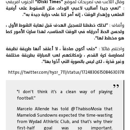
وقال اللاعب في
تصريحات
لموقع
“iDiski Times”
الجنوب أفريقي
:
“نعي جيدا أساليب لاعبي الوداد، مثل السقوط على أرضية
الملعب وإهدار الوقت ، إنه أمر كنا على دراية جيدة به”.
وأضاف :
“لذلك خططنا لتسجيل الهدف قبل نهاية الشوط الأول ،
ولحسن الحظ أحرزناه في الوقت المناسب، لهذا سارت الأمور كما
هو مخطط لها”.
واختتم قائلا :
“حتى أكون صادقاً ، لا أعتقد أنها طريقة نظيفة
لممارسة كرة القدم ، بإمكانكهم لعب المباراة بطريقة مختلفة
وغير قذرة ، لكن ليس بالصورة التي أدّوا بها”.
https://twitter.com/hyzr_711/status/1724830615084630378
"I don’t think it’s a clean way of playing
football.”
Marcelo Allende has told
@ThabisoMosia
that
Mamelodi Sundowns expected the time-wasting
from Wydad Athletic Club, and that’s why their
first-half goal was so important.