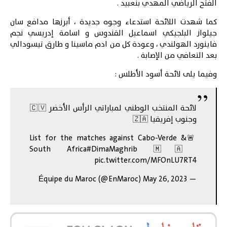
الفتح الرياضي المهدي بنعبيد .
كما شهدت اللائحة استدعاء وجوه جديدة ، أبرزها مدافع سان
جيلواز البلجيكي اسماعيل القندوس و اسامة إدريسي نجم
فاينورد الهولندي ، وعودة كل من ادم ماسينا و طارق تيسودالي
بعد التعافي من الإصابة .
وفيما يلى
لائحة أسود الأطلس
:
لائحة المنتخب الوطني لمباراتي الرأس الأخضر 🇨🇻
وجنوب إفريقيا 🇿🇦
🚨List for the matches against Cabo-Verde &
South Africa
#DimaMaghrib
🇲🇦
pic.twitter.com/MFOnLU7RT4
May 26, 2023
— Équipe du Maroc (@EnMaroc)