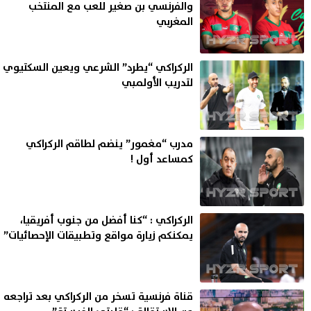
والفرنسي بن صغير للعب مع المنتخب
المغربي
الركراكي “يطرد” الشرعي ويعين السكتيوي
لتدريب الأولمبي
مدرب “مغمور” ينضم لطاقم الركراكي
كمساعد أول !
الركراكي : “كنا أفضل من جنوب أفريقيا،
يمكنكم زيارة مواقع وتطبيقات الإحصائيات”
قناة فرنسية تسخر من الركراكي بعد تراجعه