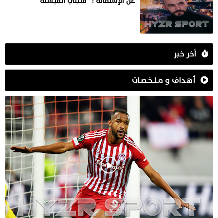
عن الإستقالة : “قلبتي الفيستة”
آخر خبر
أهـداف و مـلـخـصـات