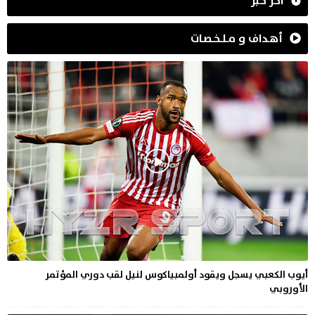
آخر خبر
أهـداف و مـلـخـصـات
أيوب الكعبي يسجل ويقود أولمبياكوس لنيل لقب دوري المؤتمر
الأوروبي