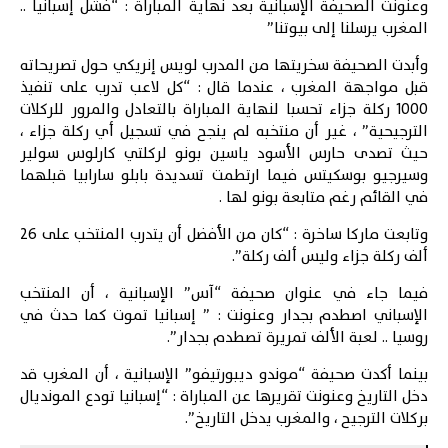
وعنونت الصحيفة الإسبانية بعد نهاية المباراة : “فشل إسبانيا ..
المغرب يرسلنا إلى بيوتنا”
وأبدت الصحيفة سخريتها من المدرب لويس إنريكي حول تصريحاته
قبل مواجهة المغرب ، عندما قال : “كل لاعب تدرب على تنفيذ
1000 ركلة جزاء تحسبا لنهاية المباراة بالتعادل والمرور للركلات
الترجيحية” ، غير أن منتخبه لم ينجح في تسجيل أي ركلة جزاء ،
حيث تصدى حارس الأسود ياسين بونو لركلتي كارلوس سولير
وسيرجيو بوسكيتس فيما ارتطمت تسديدة بابلو سارابيا قبلهما
في القائم رغم متابعة بونو لها .
وتابعت ماركا ساخرة : “كان من الأفضل أن يتدرب المنتخب على 26
ألف ركلة جزاء وليس ألف ركلة”.
فيما جاء في عنوان صحيفة “
آس
” الإسبانية ، أن المنتخب
الإسباني اصطدم بجدار وعنونت : ” إسبانيا تموت كما حدث في
روسيا .. لعبة الألف تمريرة تصطدم بجدار”.
بينما أكدت صحيفة “موندو ديبورتيفو” الإسبانية ، أن المغرب قد
دخل التاريخ وعنونت تقريرها عن المباراة : “إسبانيا تودع المونديال
بركلات الترجيح ، والمغرب يدخل التاريخ”.