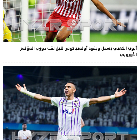
أيوب الكعبي يسجل ويقود أولمبياكوس لنيل لقب دوري المؤتمر
الأوروبي