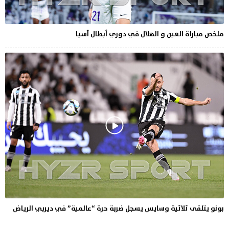
ملخص مباراة العين و الهلال في دوري أبطال آسيا
بونو يتلقى ثلاثية وسايس يسجل ضربة حرة “عالمية” في ديربي الرياض