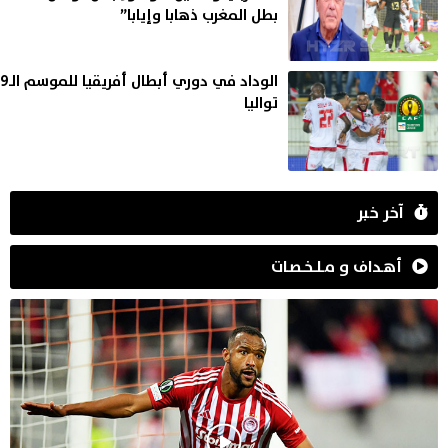
بطل المغرب ذهابا وإيابا”
الوداد في دوري أبطال أفريقيا للموسم الـ9
تواليا
آخر خبر
أهـداف و مـلـخـصـات