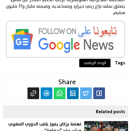
يتعلق بملف نزاع ريني جيرارد ومساعديه. وقيمته مليار و17 مليون
سنتيم.
Tags
الوداد الرياضي
Share
Related posts
نهضة بركان يفوز بلقب الدوري المغربي
ويثير حقد “بيضاوة”