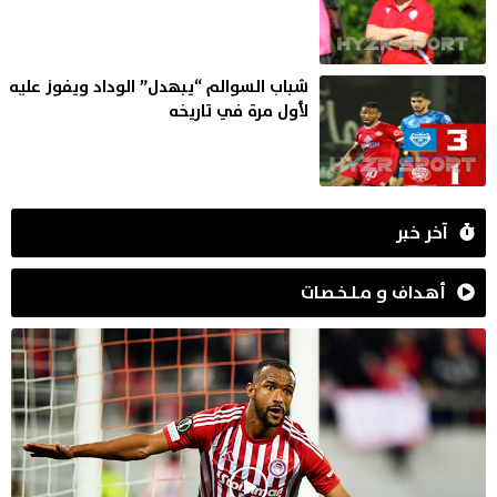
شباب السوالم “يبهدل” الوداد ويفوز عليه
لأول مرة في تاريخه
آخر خبر
أهـداف و مـلـخـصـات