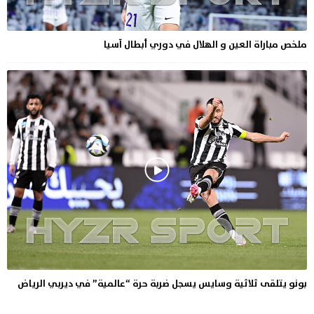
ملخص مباراة العين و الهلال في دوري أبطال آسيا
بونو يتلقى ثلاثية وسايس يسجل ضربة حرة “عالمية” في ديربي الرياض