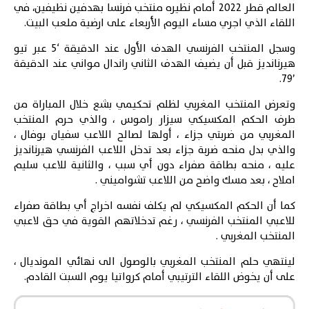
العالم قطر 2022
أمام نظيره منتخب فرنسا بهدفين نظيفين، في
اللقاء الذي اجري مساء اليوم الأربعاء على ارضية ملعب البيت.
وسجل المنتخب الفرنسي الهدف الأول عند الدقيقة ‘5 عبر تيو
هيرنانديز قبل أن يضيف الهدف الثاني راندال مواني عند الدقيقة
’79.
وتعرض المنتخب المغربي لظلم تحكيمي بشع خلال المباراة من
طرف الحكم المكسيكي سيزار راموس ، والذي حرم المنتخب
المغربي من ضربتي جزاء ، أولها لصالح اللاعب سفيان بوفال ،
والذي بدل منحه ضربة جزاء بعد تدخل اللاعب الفرنسي هيرنانديز
عليه ، منحه بطاقة صفراء دون أي سبب ، والثانية للاعب سليم
املاح ، بعد مسك واضح من اللاعب تشواميني .
كما أن الحكم المكسيكي لم يكلف نفسه اخراج أي بطاقة صفراء
للاعبي المنتخب الفرنسي ، رغم تدخلاتهم القوية في حق لاعبي
المنتخب المغربي .
لينتهي حلم المنتخب المغربي بالوصول الى نهائي المونديال ،
على أن يخوض اللقاء الترتيبي أمام كرواتيا يوم السبت القادم.