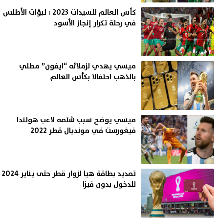
كأس العالم للسيدات 2023 : لبؤات الأطلس
في رحلة تكرار إنجاز الأسود
ميسي يهدي لزملائه “ايفون” مطلي
بالذهب احتفالا بكأس العالم
ميسي يوضح سبب شتمه لاعب هولندا
فيغورست في مونديال قطر 2022
تمديد بطاقة هيا لزوار قطر حتى يناير 2024
للدخول بدون فيزا