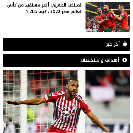
المنتخب المغربي أكبر مستفيد من كأس
العالم قطر 2022 ، كيف ذلك ؟
آخر خبر
أهـداف و مـلـخـصـات