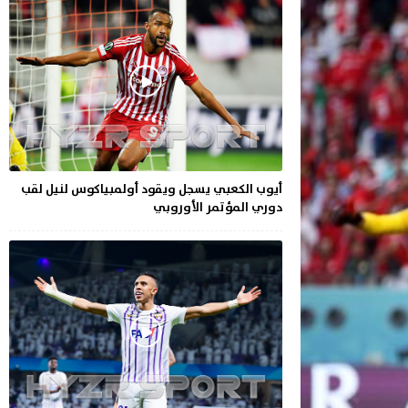
أيوب الكعبي يسجل ويقود أولمبياكوس لنيل لقب
دوري المؤتمر الأوروبي