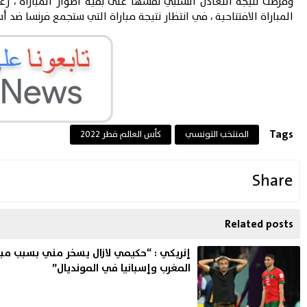
وفرضت نتيجة التعادل السلبي نفسها على بقية أطوار المباراة ، 
المباراة الافتتاحية ، في انتظار نتيجة مباراة التي ستجمع فرنسا ضد أسترا
Tags
المنتخب التونسي
كأس العالم قطر 2022
Share
Related posts
إنريكي : “حكيمي لازال يسخر مني بسبب مبار
المغرب وإسبانيا في المونديال”