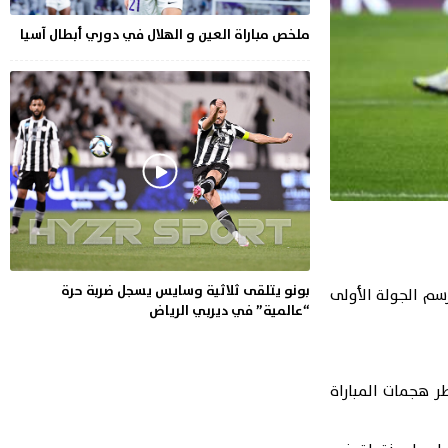
ملخص مباراة العين و الهلال في دوري أبطال آسيا
بونو يتلقى ثلاثية وسايس يسجل ضربة حرة
نس من فرض التعادل السلبي على نظيره منتخب الدنمارك في أولى مباريات المجموعة الرابعة من كأس العالم قطر 2022 برسم الجولة الأولى
“عالمية” في ديربي الرياض
 هجمات المباراة