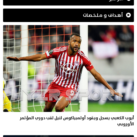
أهـداف و مـلـخـصـات
أيوب الكعبي يسجل ويقود أولمبياكوس لنيل لقب دوري المؤتمر
الأوروبي