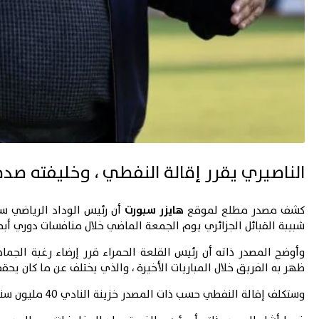
الناصيري يقرر إقالة النفطي ، وخليفته صدم
كشف مصدر مطلع لموقع
هايزر سبورت
أن رئيس الوداد الرياضي سع
شبيبة القبائل الجزائري يوم الجمعة الماضي خلال منافسات
دوري أبط
وأوضح المصدر ذاته أن رئيس القلعة الحمراء قرر إرضاء رغبة الجم
ظهر به الفريق خلال المباريات الأخيرة ، والذي يختلف عن ما كان يحققه
وستكلف إقالة النفطي حسب ذات المصدر خزينة النادي 40 مليون سنتيم على إبعد تقدير ، حسب العقد المبرم بين الطرفين .