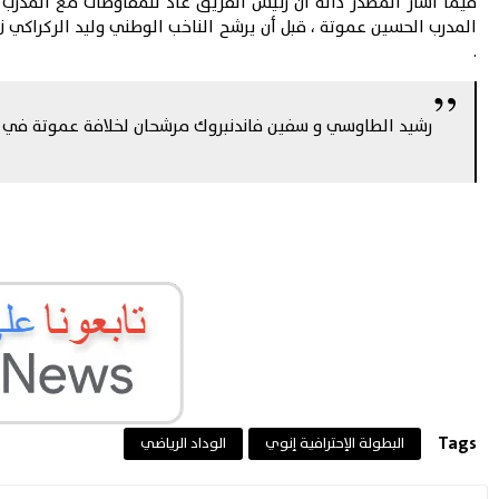
فيما أشار المصدر ذاته أن رئيس الفريق عاد للمفاوضات مع المدرب
المدرب الحسين عموتة ، قبل أن يرشح الناخب الوطني وليد الركراكي
.
رشيد الطاوسي و سفين فاندنبروك مرشحان لخلافة عموتة في ا
Tags
البطولة الإحترافية إنوي
الوداد الرياضي