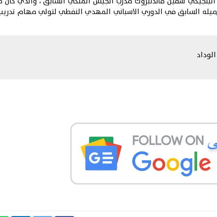
 البلجيكي
سفين فاندنبروك
مدرب الجيش الملكي السابق ، والذي كان م
 زميله السابق في الدوري الاسباني المهدي النفطي لتولي مهام تدريب
لوداد