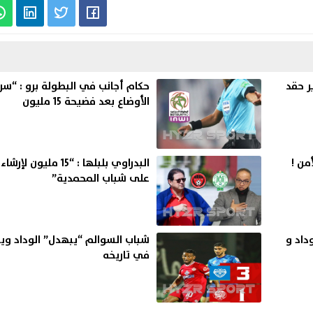
ر حقد
حكام أجانب في البطولة برو : “سر
الأوضاع بعد فضيحة 15 مليون
من !
البدراوي بلبلها : “15 م
على شباب المحمدية”
داد و
شباب السوالم “يبهدل” الوداد ويف
في تاريخه