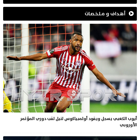
أهـداف و مـلـخـصـات
أيوب الكعبي يسجل ويقود أولمبياكوس لنيل لقب دوري المؤتمر
الأوروبي