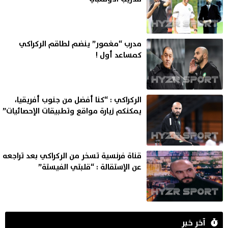
مدرب “مغمور” ينضم لطاقم الركراكي
كمساعد أول !
الركراكي : “كنا أفضل من جنوب أفريقيا،
يمكنكم زيارة مواقع وتطبيقات الإحصائيات”
قناة فرنسية تسخر من الركراكي بعد تراجعه
عن الإستقالة : “قلبتي الفيستة”
آخر خبر