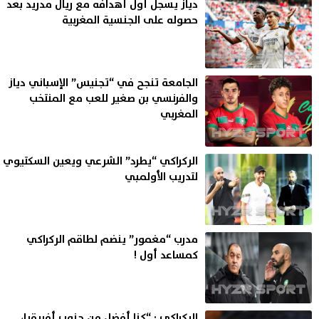
دياز يسجل أول أهدافه مع ريال مدريد بعد
حصوله على الجنسية المغربية
الجامعة تنجح في “تجنيس” الإسباني دياز
والفرنسي بن صغير للعب مع المنتخب
المغربي
الركراكي “يطرد” الشرعي ويعين السكتيوي
لتدريب الأولمبي
مدرب “مغمور” ينضم لطاقم الركراكي
كمساعد أول !
الركراكي : “كنا أفضل من جنوب أفريقيا،