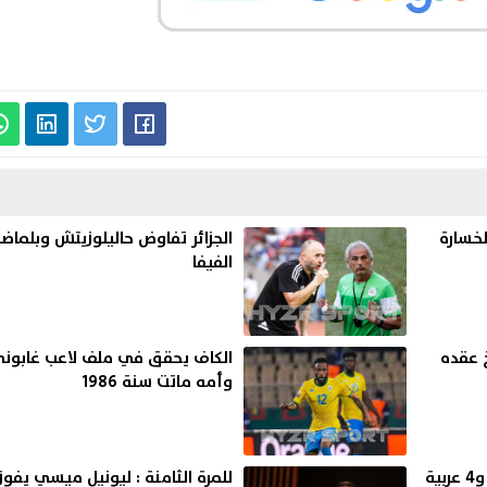
لخسارة
الجزائر تفاوض حاليلوزيتش وبلما
الفيفا
رو لفسخ عقده
وأمه ماتت سنة 1986
بونو تحصل على الأصوات من 3 دول أفريقية و4 عربية
للمرة الثامنة : ليونيل ميسي يفوز 