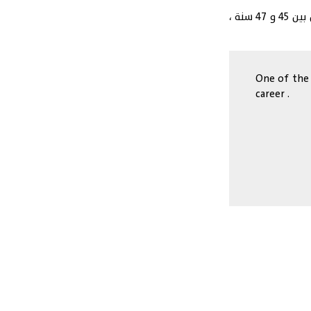
وكان الإتحاد الإفريقي لكرة القدم قد حاول إقناع الحكم الجنوب إفريقي عن العدول عن قرار اعتزاله ، رغم عدم بلوغه السن المحدد للإعتزال بين 45 و 47 سنة ،
One of the 
career .