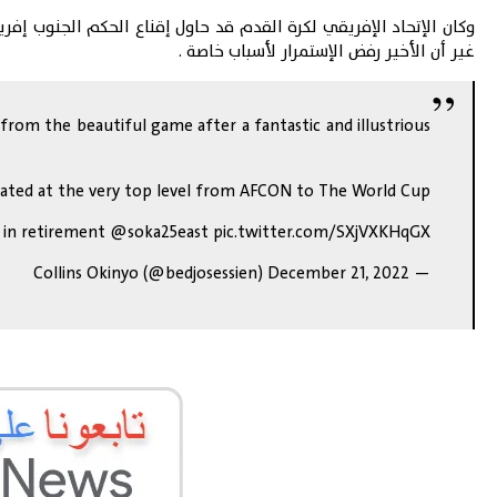
غير أن الأخير رفض الإستمرار لأسباب خاصة .
rom the beautiful game after a fantastic and illustrious
iated at the very top level from AFCON to The World Cup.
t in retirement
@soka25east
pic.twitter.com/SXjVXKHqGX
December 21, 2022
— Collins Okinyo (@bedjosessien)