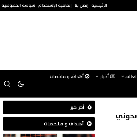
الرئيسية
إتصل بنا
إتفاقية الإستخدام
سياسة الخصوصية
لعالم
أخبار
أهداف و ملخصات
آخر خبر
صحوني
أهـداف و مـلـخـصـات