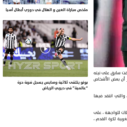
ملخص مباراة العين و الهلال في دوري أبطال آسيا
قت سابق على نيته
ر أن بعض الأشخاص
بونو يتلقى ثلاثية وسايس يسجل ضربة حرة
“عالمية” في ديربي الرياض
والتي انتقد فيها
لات للواجهة ، على
بية لكرة القدم ،