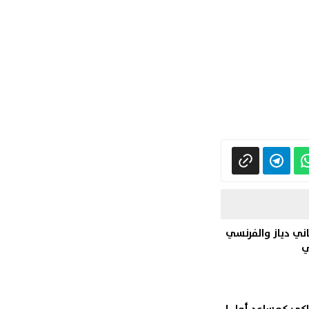
ني دياز والفرنسي
ي