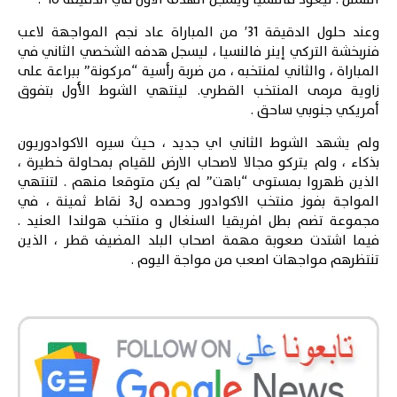
وعند حلول الدقيقة 31′ من المباراة عاد نجم المواجهة لاعب
فنربخشة التركي إينر فالنسيا ، ليسجل هدفه الشخصي الثاني في
المباراة ، والثاني لمنتخبه ، من ضربة رأسية “مركونة” ببراعة على
زاوية مرمى المنتخب القطري. لينتهي الشوط الأول بتفوق
أمريكي جنوبي ساحق .
ولم يشهد الشوط الثاني اي جديد ، حيث سيره الاكوادوريون
بذكاء ، ولم يتركو مجالا لاصحاب الارض للقيام بمحاولة خطيرة ،
الذين ظهروا بمستوى “باهت” لم يكن متوقعا منهم . لتنتهي
المواجة بفوز منتخب الاكوادور وحصده ل3 نقاط ثمينة ، في
مجموعة تضم بطل افريقيا السنغال و منتخب هولندا العنيد .
فيما اشتدت صعوبة مهمة اصحاب البلد المضيف قطر ، الذين
تنتظرهم مواجهات اصعب من مواجة اليوم .