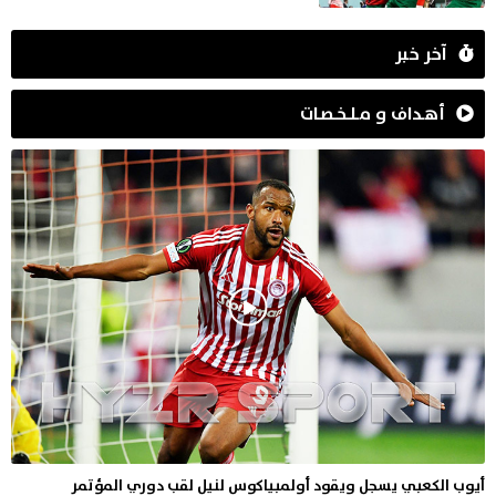
آخر خبر
أهـداف و مـلـخـصـات
أيوب الكعبي يسجل ويقود أولمبياكوس لنيل لقب دوري المؤتمر