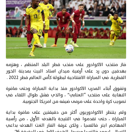
فاز منتخب الاكوادور على منخب قطر البلد المنظم ، وهزمه
بهدفين دون رد على أرضية ميدان استاد البيت بمدينة الخور
القطرية. في المباراة الافتتاحية لبطولة كأس العالم قطر 2022 .
وتفوق أبناء المدرب الاكوادور منذ بداية المباراة وحتى صافرة
النهاية على منتخب “العنابي” ، والذي فشل طوال اللقاء في
تصويب كرة واحدة على مرمى ضيفه من امريكا الجنوبية.
ولم ينتظر الاكوادوريون أكثر من دقيقتين على صافرة بداية
المباراة ، حتى تقدموا في النتيجة بالهدف الأول ، من رأسية
المهاجم اينر فالنسيا ، ولكن غرفة الفار الغت الهدف بداعي
التسلل . ليعود فالنسيا ويسجل الهدف الاول في الدقيقة 16′ .