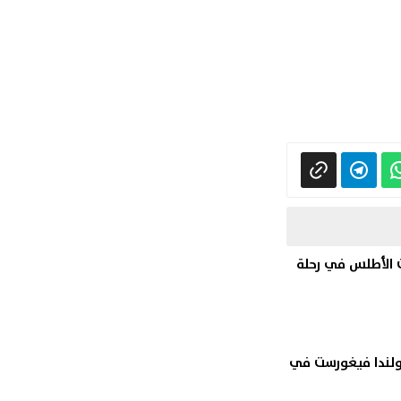
سيدات 2023 : لبؤات الأطلس في رحلة
لندا فيغورست في