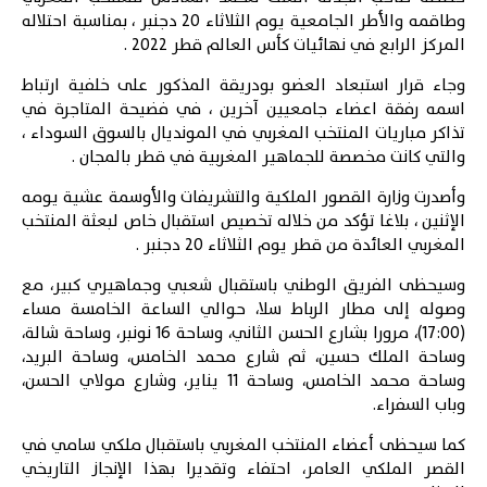
وطاقمه والأطر الجامعية يوم الثلاثاء 20 دجنبر ، بمناسبة احتلاله
المركز الرابع في نهائيات كأس العالم قطر 2022 .
وجاء قرار استبعاد العضو بودريقة المذكور على خلفية ارتباط
اسمه رفقة اعضاء جامعيين آخرين ، في فضيحة المتاجرة في
تذاكر مباريات
المنتخب المغربي
في المونديال بالسوق السوداء ،
والتي كانت مخصصة للجماهير المغربية في قطر بالمجان .
وأصدرت
وزارة القصور الملكية والتشريفات والأوسمة
عشية يومه
الإثنين ، بلاغا تؤكد من خلاله تخصيص استقبال خاص لبعثة المنتخب
المغربي العائدة من قطر يوم الثلاثاء 20 دجنبر .
وسيحظى الفريق الوطني باستقبال شعبي وجماهيري كبير، مع
وصوله إلى مطار الرباط سلا، حوالي الساعة الخامسة مساء
(17:00)، مرورا بشارع الحسن الثاني، وساحة 16 نونبر، وساحة شالة،
وساحة الملك حسين، ثم شارع محمد الخامس، وساحة البريد،
وساحة محمد الخامس، وساحة 11 يناير، وشارع مولاي الحسن،
وباب السفراء.
كما سيحظى أعضاء المنتخب المغربي باستقبال ملكي سامي في
القصر الملكي العامر، احتفاء وتقديرا بهذا الإنجاز التاريخي