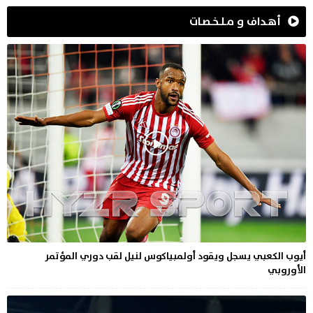
أهـداف و مـلـخـصـات
أيوب الكعبي يسجل ويقود أولمبياكوس لنيل لقب دوري المؤتمر
الأوروبي