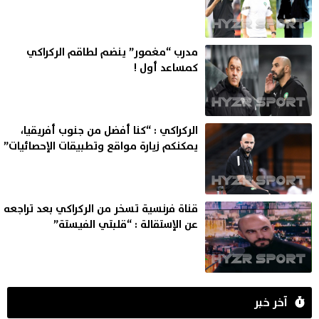
مدرب “مغمور” ينضم لطاقم الركراكي
كمساعد أول !
الركراكي : “كنا أفضل من جنوب أفريقيا،
يمكنكم زيارة مواقع وتطبيقات الإحصائيات”
قناة فرنسية تسخر من الركراكي بعد تراجعه
عن الإستقالة : “قلبتي الفيستة”
آخر خبر